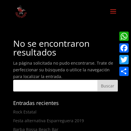
No se encontraron
What
resultados
Faceb
La página solicitada no pudo encontrarse. Trate de
Twitt
perfeccionar su búsqueda o utilice la navegación
para localizar la entrada.
Share
Entradas recientes
Rock Estatal
Festa alternativa Esparreguera 2019
Barba Rossa Beach Bar