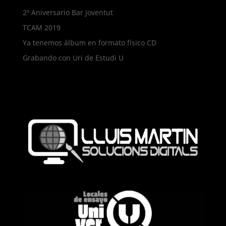
2º Aniversario Bar Joventut
TCAM 2019
Ya tenemos álbum en formato físico CD
Grabando con Uri de Estudi U